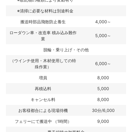
※清掃に必要な材料は別途料金
搬送時部品飛散防止養生
4,000～
ローダウン車・改造車 積み込み難作
5,000～
業
脱輪・乗り上げ・その他
（ウインチ使用・木材使用しての特
6,000～
殊作業）
増員
8,000
再積込料
5,000
キャンセル料
8,000
お客様都合による現場待機
30分/6,000
フェリーにて搬送中 （1時間）
9,000